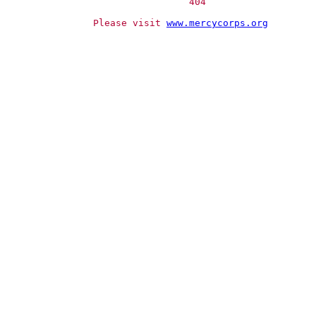
              404

        Please visit 
www.mercycorps.org