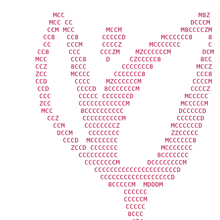
             MCC                                  M8Z  

            MCC CC                              DCCCM  

          CCM MCC        MCCM               M8CCCCZM

         CC8   CC8      CCCCCD         MCCCCCC8    8

         CC    CCCM     CCCCZ       MCCCCCCC       C

        CC8     CCC     CCCZM    MZCCCCCCM        DCM

       MCC      CCC8     D     CZCCCCC8          8CC

       CCZ      8CCC         CCCCCCC8           MCCZ

       ZCC      MCCCC      CCCCCCC8             CCC8

       CCD       CCCC    MZCCCCCCM             CCCCM

       CCD       CCCCD  8CCCCCCCM             CCCCZ

       CCC       CCCCC CCCCCCCD             MCCCCC

       ZCC       CCCCCCCCCCCCM             MCCCCCM

       MCC       8CCCCCCCCCC              DCCCCCD

        CCZ      CCCCCCCCCCM             CCCCCCD

         CCM     CCCCCCCCZ             MCCCCCCD

         DCCM    CCCCCCCC             ZZCCCCC

          CCCD  MCCCCCCC            MCCCCCC8

           ZCCD CCCCCCC           MCCCCCCC

            CCCCCCCCCC          8CCCCCCC

             CCCCCCCCM       DCCCCCCCCM

              CCCCCCCCCCCCCCCCCCCCCD

              CCCCCCCCCCCCCCCCCCD

             8CCCCCM  MDDDM

             CCCCCC

             CCCCCM

             CCCCC

             8CCC
